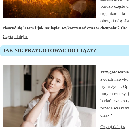
bardzo często 
organizmie kob
obrzęki nóg.
Ja
cieszyć się latem i jak najlepiej wykorzystać czas w dwupaku?
Oto 
Czytaj dalej »
JAK SIĘ PRZYGOTOWAĆ DO CIĄŻY?
Przygotowania
swoich nawykó
trybu życia. Op
innych rzeczy, 
badań, często t
przede wszystk
ciąży?
Czytaj dalej »