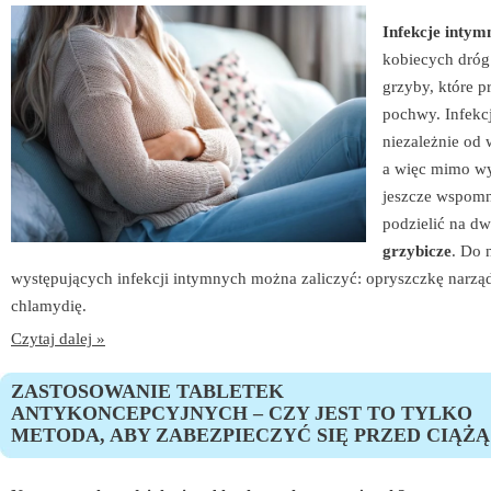
Infekcje intym
kobiecych dróg 
grzyby, które p
pochwy. Infekcj
niezależnie od 
a więc mimo wy
jeszcze wspomn
podzielić na dw
grzybicze
. Do 
występujących infekcji intymnych można zaliczyć: opryszczkę narząd
chlamydię.
Czytaj dalej »
ZASTOSOWANIE TABLETEK
ANTYKONCEPCYJNYCH – CZY JEST TO TYLKO
METODA, ABY ZABEZPIECZYĆ SIĘ PRZED CIĄŻĄ