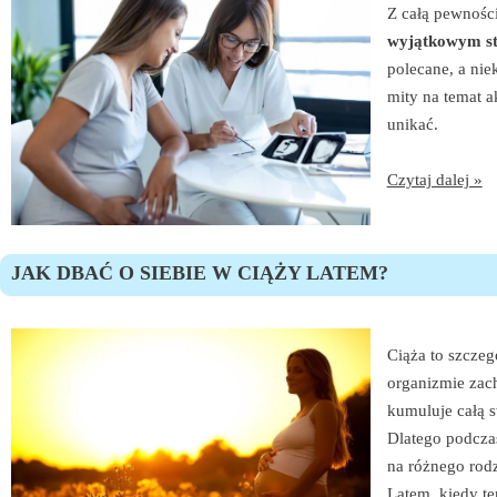
Z całą pewnośc
wyjątkowym s
polecane, a nie
mity na temat a
unikać.
Czytaj dalej »
JAK DBAĆ O SIEBIE W CIĄŻY LATEM?
Ciąża to szczeg
organizmie zac
kumuluje całą 
Dlatego podczas
na różnego rodz
Latem, kiedy t