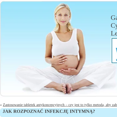
Ga
C
Le
«
Zastosowanie tabletek antykoncepcyjnych – czy jest to tylko metoda, aby zab
JAK ROZPOZNAĆ INFEKCJĘ INTYMNĄ?